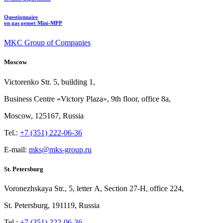
Questionnaire
on gas genset Mini-MPP
MKC Group of Companies
Moscow
Victorenko Str.
5, building
1,
Business Centre «Victory
Plaza», 9th
floor, office
8a,
Moscow, 125167, Russia
Tel.:
+7 (351) 222-06-36
E-mail:
mks@mks-group.ru
St. Petersburg
Voronezhskaya Str.,
5, letter
A, Section
27-Н, office
224,
St.
Petersburg, 191119, Russia
Tel.:
+7 (351) 222-06-36