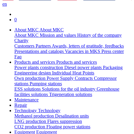
en
0
About MKC
About MKC
About MKC
Mission and values
History of the company
Charity
Customers
Partners
Awards, letters of gratitude, feedbacks
Presentations and catalogs
Vacancies in MKS
Press center
Faq
Products and services
Products and services
Power plants construction
Diesel power plants
Packaging
Engineering design
Individual Heat Points
Own production
Power Supply Contracts
Compressor
stations
Pumping stations
ESS solutions
Solutions for the oil industry
Greenhouse
facilities solutions
Trigeneration solutions
Maintenance
Repair
Technology
Technology
Methanol production
Desalination units
LNG production
Flares suppression
СО2 production
Floating power stations
Equipment
Equipment