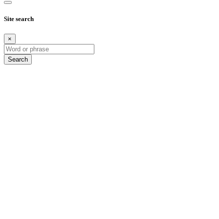
Site search
×
Search