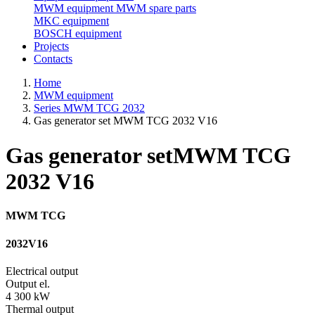
MWM equipment
MWM spare parts
MKC equipment
BOSCH equipment
Projects
Contacts
Home
MWM equipment
Series MWM TCG 2032
Gas generator set MWM TCG 2032 V16
Gas generator set
MWM TCG
2032 V16
MWM TCG
2032
V16
Electrical output
Output el.
4 300 kW
Thermal output