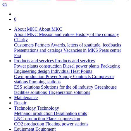
en
0
About MKC
About MKC
About MKC
Mission and values
History of the company
Charity
Customers
Partners
Awards, letters of gratitude, feedbacks
Presentations and catalogs
Vacancies in MKS
Press center
Faq
Products and services
Products and services
Power plants construction
Diesel power plants
Packaging
Engineering design
Individual Heat Points
Own production
Power Supply Contracts
Compressor
stations
Pumping stations
ESS solutions
Solutions for the oil industry
Greenhouse
facilities solutions
Trigeneration solutions
Maintenance
Repair
Technology
Technology
Methanol production
Desalination units
LNG production
Flares suppression
СО2 production
Floating power stations
Equipment
Equipment