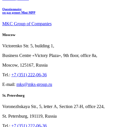
Questionnaire
on gas genset Mini-MPP
MKC Group of Companies
Moscow
Victorenko Str.
5, building
1,
Business Centre «Victory
Plaza», 9th
floor, office
8a,
Moscow, 125167, Russia
Tel.:
+7 (351) 222-06-36
E-mail:
mks@mks-group.ru
St. Petersburg
Voronezhskaya Str.,
5, letter
A, Section
27-Н, office
224,
St.
Petersburg, 191119, Russia
Tel.:
+7 (351) 222-06-36