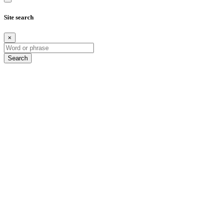
Site search
×
Search