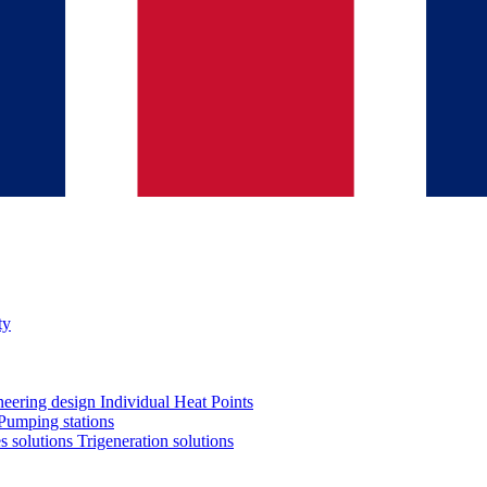
ty
neering design
Individual Heat Points
Pumping stations
es solutions
Trigeneration solutions