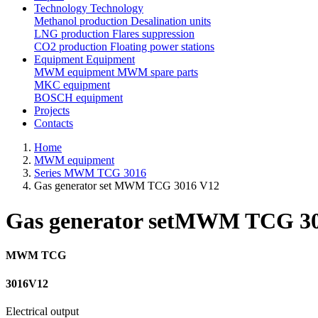
Technology
Technology
Methanol production
Desalination units
LNG production
Flares suppression
СО2 production
Floating power stations
Equipment
Equipment
MWM equipment
MWM spare parts
MKC equipment
BOSCH equipment
Projects
Contacts
Home
MWM equipment
Series MWM TCG 3016
Gas generator set MWM TCG 3016 V12
Gas generator set
MWM TCG 30
MWM TCG
3016
V12
Electrical output