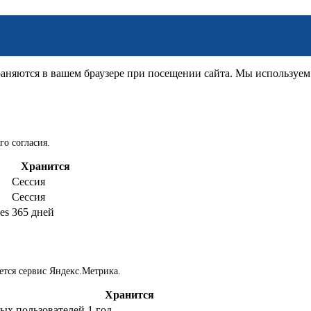
няются в вашем браузере при посещении сайта. Мы используем д
го согласия.
Хранится
Сессия
Сессия
es
365 дней
ется сервис Яндекс.Метрика.
Хранится
ых пользователей
1 год