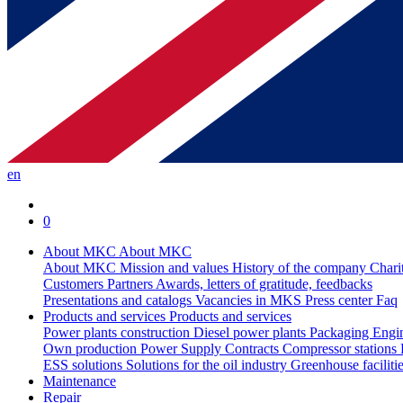
en
0
About MKC
About MKC
About MKC
Mission and values
History of the company
Chari
Customers
Partners
Awards, letters of gratitude, feedbacks
Presentations and catalogs
Vacancies in MKS
Press center
Faq
Products and services
Products and services
Power plants construction
Diesel power plants
Packaging
Engi
Own production
Power Supply Contracts
Compressor stations
ESS solutions
Solutions for the oil industry
Greenhouse faciliti
Maintenance
Repair