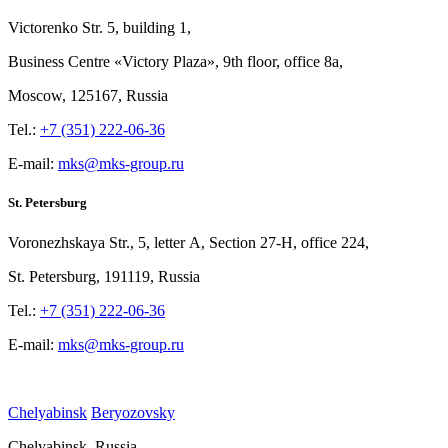
Victorenko Str.
5, building
1,
Business Centre «Victory
Plaza», 9th
floor, office
8a,
Moscow, 125167, Russia
Tel.:
+7 (351) 222-06-36
E-mail:
mks@mks-group.ru
St. Petersburg
Voronezhskaya Str.,
5, letter
A, Section
27-Н, office
224,
St.
Petersburg, 191119, Russia
Tel.:
+7 (351) 222-06-36
E-mail:
mks@mks-group.ru
Chelyabinsk
Beryozovsky
Chelyabinsk, Russia