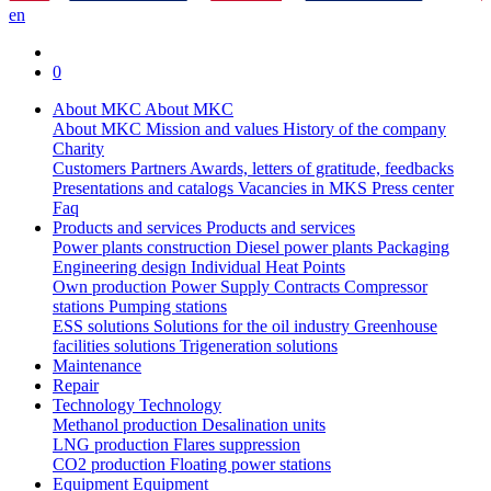
en
0
About MKC
About MKC
About MKC
Mission and values
History of the company
Charity
Customers
Partners
Awards, letters of gratitude, feedbacks
Presentations and catalogs
Vacancies in MKS
Press center
Faq
Products and services
Products and services
Power plants construction
Diesel power plants
Packaging
Engineering design
Individual Heat Points
Own production
Power Supply Contracts
Compressor
stations
Pumping stations
ESS solutions
Solutions for the oil industry
Greenhouse
facilities solutions
Trigeneration solutions
Maintenance
Repair
Technology
Technology
Methanol production
Desalination units
LNG production
Flares suppression
СО2 production
Floating power stations
Equipment
Equipment