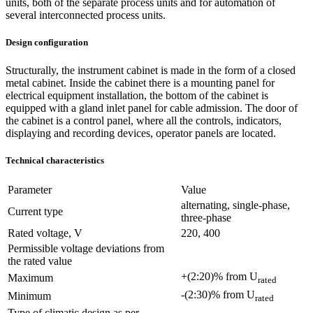
units, both of the separate process units and for automation of
several interconnected process units.
Design configuration
Structurally, the instrument cabinet is made in the form of a closed
metal cabinet. Inside the cabinet there is a mounting panel for
electrical equipment installation, the bottom of the cabinet is
equipped with a gland inlet panel for cable admission. The door of
the cabinet is a control panel, where all the controls, indicators,
displaying and recording devices, operator panels are located.
Technical characteristics
Parameter
Value
alternating, single-phase,
Current type
three-phase
Rated voltage, V
220, 400
Permissible voltage deviations from
the rated value
+(2:20)% from U
Maximum
rated
-(2:30)% from U
Minimum
rated
Type of climatic design as per