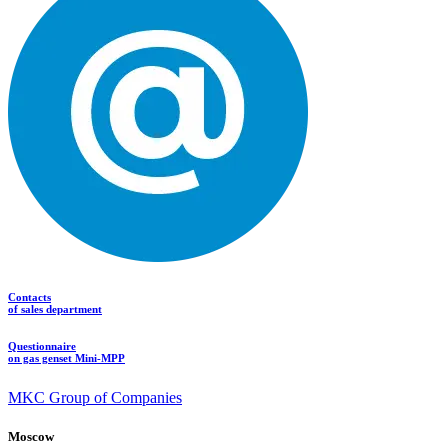
Contacts
of sales department
Questionnaire
on gas genset Mini-MPP
MKC Group of Companies
Moscow