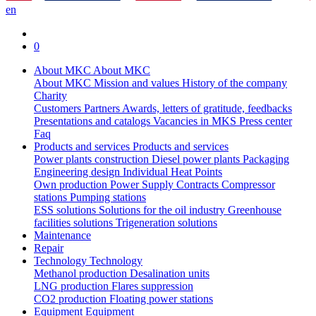
en
0
About MKC
About MKC
About MKC
Mission and values
History of the company
Charity
Customers
Partners
Awards, letters of gratitude, feedbacks
Presentations and catalogs
Vacancies in MKS
Press center
Faq
Products and services
Products and services
Power plants construction
Diesel power plants
Packaging
Engineering design
Individual Heat Points
Own production
Power Supply Contracts
Compressor
stations
Pumping stations
ESS solutions
Solutions for the oil industry
Greenhouse
facilities solutions
Trigeneration solutions
Maintenance
Repair
Technology
Technology
Methanol production
Desalination units
LNG production
Flares suppression
СО2 production
Floating power stations
Equipment
Equipment