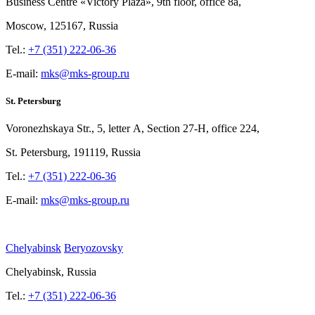
Business Centre «Victory
Plaza», 9th
floor, office
8a,
Moscow, 125167, Russia
Tel.:
+7 (351) 222-06-36
E-mail:
mks@mks-group.ru
St. Petersburg
Voronezhskaya Str.,
5, letter
A, Section
27-Н, office
224,
St.
Petersburg, 191119, Russia
Tel.:
+7 (351) 222-06-36
E-mail:
mks@mks-group.ru
Chelyabinsk
Beryozovsky
Chelyabinsk, Russia
Tel.:
+7 (351) 222-06-36