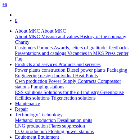
en
0
About MKC
About MKC
About MKC
Mission and values
History of the company
Charity
Customers
Partners
Awards, letters of gratitude, feedbacks
Presentations and catalogs
Vacancies in MKS
Press center
Faq
Products and services
Products and services
Power plants construction
Diesel power plants
Packaging
Engineering design
Individual Heat Points
Own production
Power Supply Contracts
Compressor
stations
Pumping stations
ESS solutions
Solutions for the oil industry
Greenhouse
facilities solutions
Trigeneration solutions
Maintenance
Repair
Technology
Technology
Methanol production
Desalination units
LNG production
Flares suppression
СО2 production
Floating power stations
Equipment
Equipment